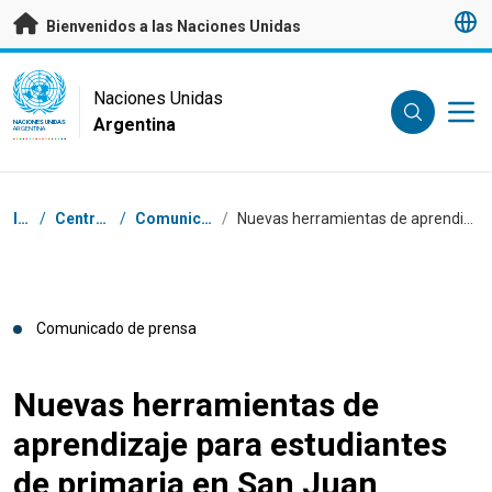
Saltar a contenido principal
Bienvenidos a las Naciones Unidas
UN Logo
Naciones Unidas
Argentina
NACIONES UNIDAS
ARGENTINA
Coordenadas dentro de la ruta de navegación
Inicio
/
Centro de prensa
/
Comunicados de prensa
/
Nuevas herramientas de aprendizaje para estudiantes de primaria en San Juan
Comunicado de prensa
Nuevas herramientas de
aprendizaje para estudiantes
de primaria en San Juan