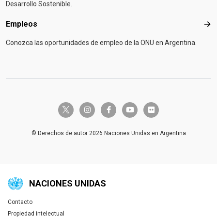
Desarrollo Sostenible.
Empleos
Emp
Conozca las oportunidades de empleo de la ONU en Argentina.
twitter-x
instagram
facebook-f
youtube
flickr
© Derechos de autor 2026 Naciones Unidas en Argentina
NACIONES UNIDAS
Contacto
Global U.N. menu
Propiedad intelectual