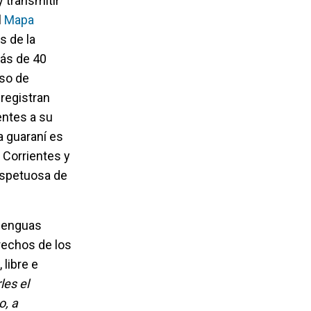
 transmitir
l
Mapa
s de la
más de 40
eso de
 registran
entes a su
a guaraní es
 Corrientes y
respetuosa de
 lenguas
rechos de los
libre e
les el
o, a