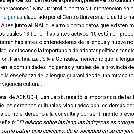
 ejercer su libertad de expresión, preservar su cultura y
neraciones.” Nina Jaramillo, centró su intervención en e
 indígenas
elaborado por el Centro Universitario de Idioma
Aires junto al INAI, que arrojó como datos que existen 
los cuales 13 tienen hablantes activos, 10 están en proc
gistran hablantes o entendedores de la lengua y nueve no
dad, destacando la importancia de adoptar políticas tendi
ción. Para finalizar, Silvia González mencionó que la lengu
 en la comunidades indígenas y rurales de la provincia de
 de la enseñanza de la lengua guaraní desde una mirada 
 y vigencia cultural.
nal de ACNUDH, Jan Jarab, resaltó la importancia de las
e los derechos culturales, vinculados con los demás de
s como el derecho a la consulta y consentimiento previo, 
eñaló: “
El diálogo sobre las lenguas indígenas es otorgar
como patrimonio colectivo, de la sociedad en su conjunt