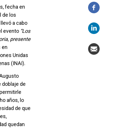
s, fecha en
 de los
llevó a cabo
el evento
“Los
ria, presente
s en
ciones Unidas
enas (INAI).
 Augusto
e doblaje de
ermitirle
ho años, lo
cesidad de que
es,
idad quedan