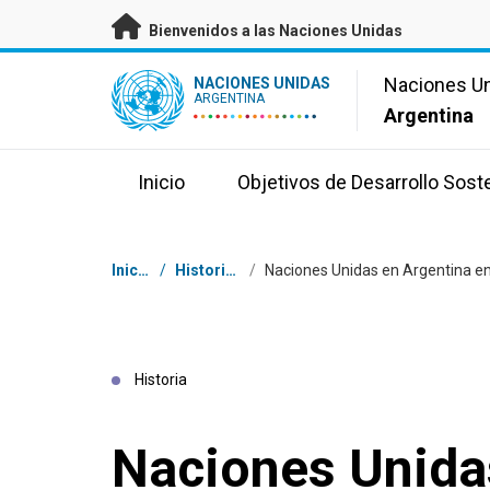
Saltar a contenido principal
Bienvenidos a las Naciones Unidas
UN Logo
Naciones U
NACIONES UNIDAS
ARGENTINA
Argentina
Inicio
Objetivos de Desarrollo Sost
Coordenadas dentro de la ruta de navegación
Inicio
/
Historias
/
Historia
Naciones Unida