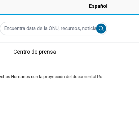
Español
Encuentra data de la ONU, recursos, noticias y más...
Submit search
Centro de prensa
Naciones Unidas en Argentina en colaboración con el INAI conmemoraron el Día Internacional de los Derechos Humanos con la proyección del documental Runa Simi