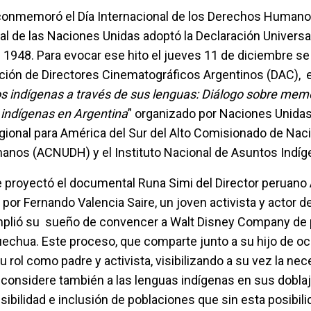
 conmemoró el Día Internacional de los Derechos Humano
l de las Naciones Unidas adoptó la Declaración Universal
48. Para evocar ese hito el jueves 11 de diciembre se 
ación de Directores Cinematográficos Argentinos (DAC), 
s indígenas a través de sus lenguas: Diálogo sobre memo
s indígenas en Argentina
” organizado por Naciones Unida
Regional para América del Sur del Alto Comisionado de Na
anos (ACNUDH) y el Instituto Nacional de Asuntos Indíg
e proyectó el documental Runa Simi del Director peruano
por Fernando Valencia Saire, un joven activista y actor d
mplió su sueño de convencer a Walt Disney Company de p
quechua. Este proceso, que comparte junto a su hijo de oc
su rol como padre y activista, visibilizando a su vez la ne
l considere también a las lenguas indígenas en sus doblaj
sibilidad e inclusión de poblaciones que sin esta posibil