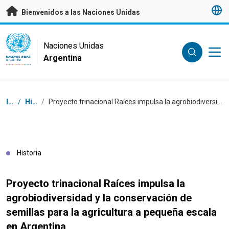
Saltar a contenido principal
Bienvenidos a las Naciones Unidas
UN Logo
Naciones Unidas
Argentina
NACIONES UNIDAS
ARGENTINA
Coordenadas dentro de la ruta de navegación
Inicio
/
Historias
/
Proyecto trinacional Raíces impulsa la agrobiodiversidad y la conservación de semillas para la agricultura a pequeña escala en Argentina
Historia
Proyecto trinacional Raíces impulsa la
agrobiodiversidad y la conservación de
semillas para la agricultura a pequeña escala
en Argentina