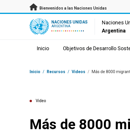
Saltar a contenido principal
Bienvenidos a las Naciones Unidas
UN Logo
Naciones U
NACIONES UNIDAS
ARGENTINA
Argentina
Inicio
Objetivos de Desarrollo Sost
Coordenadas dentro de la ruta de navegación
Inicio
/
Recursos
/
Videos
/
Más de 8000 migrante
Video
Más de 8000 mi