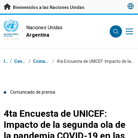
Saltar a contenido principal
Bienvenidos a las Naciones Unidas
UN Logo
Naciones Unidas
Argentina
NACIONES UNIDAS
ARGENTINA
Coordenadas dentro de la ruta de navegación
Inicio
/
Centro de prensa
/
Comunicados de prensa
/
4ta Encuesta de UNICEF: Impacto de la segunda ola de la pandemia COVID-19 en las familias donde viven chicas y chicos
Comunicado de prensa
4ta Encuesta de UNICEF:
Impacto de la segunda ola de
la pandemia COVID-19 en las