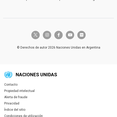
twitter-x
instagram
facebook-f
youtube
flickr
© Derechos de autor 2026 Naciones Unidas en Argentina
NACIONES UNIDAS
Contacto
Global U.N. menu
Propiedad intelectual
Alerta de fraude
Privacidad
Índice del sitio
Condiciones de utilización