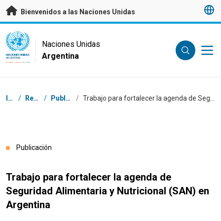
Saltar a contenido principal
Bienvenidos a las Naciones Unidas
UN Logo
Naciones Unidas
Argentina
NACIONES UNIDAS
ARGENTINA
Coordenadas dentro de la ruta de navegación
Inicio
/
Recursos
/
Publicaciones
/
Trabajo para fortalecer la agenda de Seguridad Alimentaria y Nutricional (SAN) en Argentina
Publicación
Trabajo para fortalecer la agenda de
Seguridad Alimentaria y Nutricional (SAN) en
Argentina