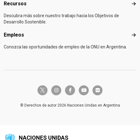
Recursos
Rec
Descubra más sobre nuestro trabajo hacia los Objetivos de
Desarrollo Sostenible.
Empleos
Emp
Conozca las oportunidades de empleo de la ONU en Argentina.
twitter-x
instagram
facebook-f
youtube
flickr
© Derechos de autor 2026 Naciones Unidas en Argentina
NACIONES UNIDAS